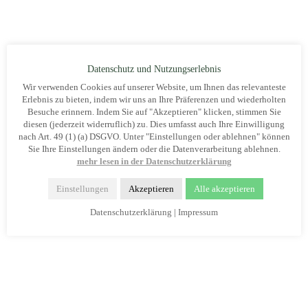
Sommer 1977 traf man sich dann regelmäßig sonntags auf
den Tennisplätzen an der Gesamtschule und gründete die
Gruppe „Tennis“ unter der Leitung von Manfred Sinning.
Nur einfach als Ausgleich Tennis zu spielen war dann doch
Datenschutz und Nutzungserlebnis
zu wenig. Deshalb wurden Ranglisten erspielt / erstellt, die
Wir verwenden Cookies auf unserer Website, um Ihnen das relevanteste
den Spielbetrieb ordentlich forcierten. Nach dem die Plätze
Erlebnis zu bieten, indem wir uns an Ihre Präferenzen und wiederholten
jedoch im Rahmen einer Komplettveränderung der
Besuche erinnern. Indem Sie auf "Akzeptieren" klicken, stimmen Sie
Sportanlage entfernt wurden stellte man das Tennisspielen
diesen (jederzeit widerruflich) zu. Dies umfasst auch Ihre Einwilligung
nach Art. 49 (1) (a) DSGVO. Unter "Einstellungen oder ablehnen" können
ein. Heute halten sie die Mitglieder mit Fußballspielen in
Sie Ihre Einstellungen ändern oder die Datenverarbeitung ablehnen.
der Halle Süd fit.
mehr lesen in der Datenschutzerklärung
Im September 1987 wurde unser Vereinsheim an der
Einstellungen
Akzeptieren
Alle akzeptieren
Bergstrasse 15 nach zweijähriger Bauzeit eröffnet. Von der
Datenschutzerklärung
|
Impressum
Planung bis zur Ausführung wurden alle Arbeiten von
Mitgliedern übernommen. Unser Vereinsheim stellt seit
dieser Zeit eine feste Größe im Vereinsleben dar. Viele
Feiern der verschiedenen Abteilungen / Gruppen werden
dort veranstaltet. Seit 2013 ist diese verpachtet, und für
alle ein Anlaufpunkt!