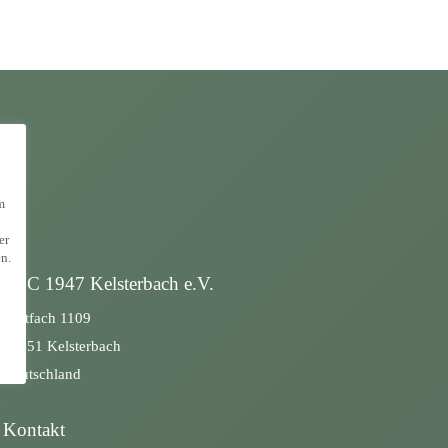
Sportlicher Leiter
Deniz Celik
Marketingleiter
m
er
n.
BSC 1947 Kelsterbach e.V.
Postfach 1109
65451 Kelsterbach
Deutschland
Kontakt