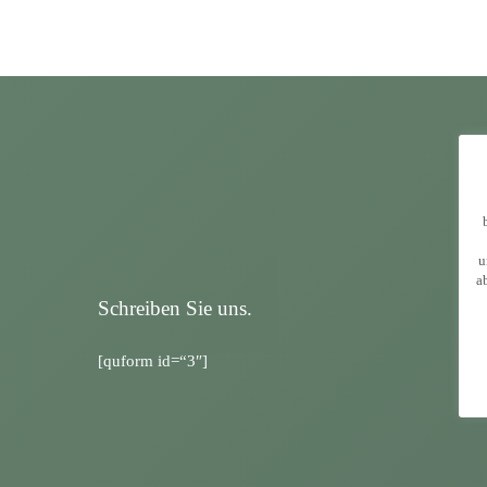
Abteilungsleiter Fußball
Bernhard Fischer
Stellvertretender Schatzmeister
u
a
Schreiben Sie uns.
[quform id=“3″]