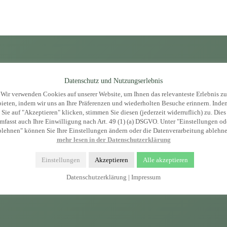
Stellvertretender Abteilungsleiter
Schatzmeister Fußball
Fußball
Ioannis Papakyriakou
Georgios Kouroupis
Datenschutz und Nutzungserlebnis
Jugendleiter
Stellvertretender Jugendleiter
Wir verwenden Cookies auf unserer Website, um Ihnen das relevanteste Erlebnis zu
bieten, indem wir uns an Ihre Präferenzen und wiederholten Besuche erinnern. Inde
Sie auf "Akzeptieren" klicken, stimmen Sie diesen (jederzeit widerruflich) zu. Dies
mfasst auch Ihre Einwilligung nach Art. 49 (1) (a) DSGVO. Unter "Einstellungen od
blehnen" können Sie Ihre Einstellungen ändern oder die Datenverarbeitung ablehne
mehr lesen in der Datenschutzerklärung
Einstellungen
Akzeptieren
Alle akzeptieren
Datenschutzerklärung
|
Impressum