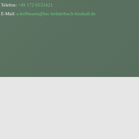
Telefon:
+49 172 6533421
E-Mail:
a.hoffmann@bsc-kelsterbach-fussball.de