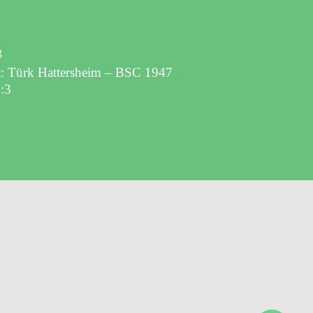
g
: Türk Hattersheim – BSC 1947
2:3