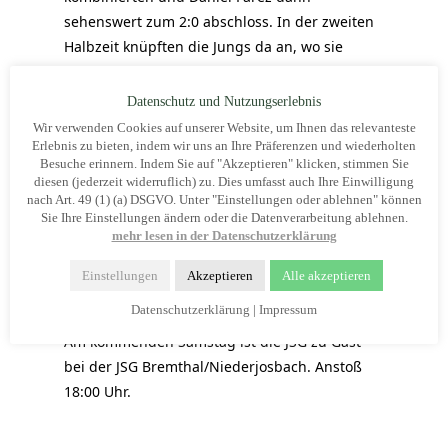
sehenswert zum 2:0 abschloss. In der zweiten
Halbzeit knüpften die Jungs da an, wo sie
aufgehört hatten. Im Minutentakt wurden sich
Chancen erarbeitet. Jedoch waren die Jungs
Datenschutz und Nutzungserlebnis
vor dem Tor nicht konsequent genug, sodass
Wir verwenden Cookies auf unserer Website, um Ihnen das relevanteste
etliche Chancen ausgelassen wurden. Okriftel
Erlebnis zu bieten, indem wir uns an Ihre Präferenzen und wiederholten
Besuche erinnern. Indem Sie auf "Akzeptieren" klicken, stimmen Sie
kam zwischendurch noch zum 2:1
diesen (jederzeit widerruflich) zu. Dies umfasst auch Ihre Einwilligung
Anschlusstreffer. Man hatte jedoch nie das
nach Art. 49 (1) (a) DSGVO. Unter "Einstellungen oder ablehnen" können
Sie Ihre Einstellungen ändern oder die Datenverarbeitung ablehnen.
Gefühl gehabt, dass das Spiel kippen könnte.
mehr lesen in der Datenschutzerklärung
Am Ende steht ein verdientes 4:2 Sieg, der
jedoch wieder mal um einiges höher ausfallen
Einstellungen
Akzeptieren
Alle akzeptieren
müssen.
Datenschutzerklärung
|
Impressum
Am kommenden Samstag ist die JSG zu Gast
bei der JSG Bremthal/Niederjosbach. Anstoß
18:00 Uhr.