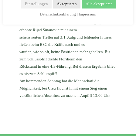
Ausgleichstreffer der Gäste in der 14. Spielminute
Einstellungen
Akzeptieren
Alle akzeptieren
brachte Gökhan Sar seine Farben in der 35. Minute erneut
Datenschutzerklärung
|
Impressum
in Front. Mit diesem Ergebnis ging es in die
Pause. Nur 5 Minuten waren in Halbzeit zwei gespielt, da
erhöhte Rijad Sinanovic mit einem
sehenswerten Treffer auf 3:1. Aufgrund fehlender Fitness
ließen beim BSC die Kräfte nach und es
wurden, wie so oft, keine Positionen mehr gehalten. Bis
zum Schlusspfiff drehte Flörsheim den
Rückstand in eine 4:3-Führung. Bei diesem Ergebnis blieb
es bis zum Schlusspfiff.
Am kommenden Sonntag hat die Mannschaft die
Möglichkeit, bei Creu Höchst II mit einem Sieg einen
versöhnlichen Abschluss zu machen. Anpfiff 13:00 Uhr.