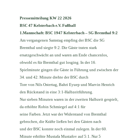
Pressemitteilung KW 22 2026
BSC 47 Kelsterbach e.V. Fußball
1.Mannschaft: BSC 1947 Kelsterbach – SG Bremthal 9:2
Am vergangenen Samstag empfing der BSC die SG
Bremthal und siegte 9:2. Die Gäste traten stark
ersatzgeschwächt an und waren am Ende chancenlos,
obwohl es für Bremthal gut losging. In der 16.
Spielminute gingen die Gäste in Führung und zwischen der
34. und 42. Minute drehte der BSC durch
Tore von Nils Ostertag, Bahri Eyuep und Marvin Henrich
den Rückstand in eine 3:1-Halbzeitführung.
Nur sieben Minuten waren in der zweiten Halbzeit gespielt,
da erhöhte Robin Schmiegel auf 4:1 für
seine Farben. Jetzt war der Widerstand von Bremthal
gebrochen, die Kräfte ließen bei den Gästen nach
und der BSC konnte noch einmal zulegen. In der 60.
Minute erhöhte Mustafa Mustafov auf 5:1. Nur 5