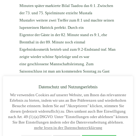
Minuten später markierte Bilal Taadou das 6:1. Zwischen
der 73. und 75. Spielminute erzielte Mustafa
Mustafov weitere zwei Treffer zum 8:1 und machte seinen
lupenreinen Hattrick perfekt. Durch ein
Eigentor der Gäste in der 82. Minute stand es 9:1, ehe
Bremthal in der 89. Minute noch einmal
Ergebniskosmetik betrieb und zum 9:2-Endstand traf. Man
zeigte wieder schöne Spielzüge und es war
eine geschlossene Mannschaftsleistung. Zum
Saisonschluss ist man am kommenden Sonntag zu Gast
beim BSC Schwalbach. Anpfiff 15:00 Uhr.
1.Mannschaft: BSC 1947 Kelsterbach II – SV Flörsheim
Datenschutz und Nutzungserlebnis
II 3:4
Wir verwenden Cookies auf unserer Website, um Ihnen das relevanteste
Erlebnis zu bieten, indem wir uns an Ihre Präferenzen und wiederholten
Die zweite Mannschaft konnte ihr Spiel leider nicht
Besuche erinnern. Indem Sie auf "Akzeptieren" klicken, stimmen Sie
gewinnen und unterlag dem SV Flörsheim III mit
diesen (jederzeit widerruflich) zu. Dies umfasst auch Ihre Einwilligung
3:4. Das Spiel begann für den BSC gut, denn bereits in der
nach Art. 49 (1) (a) DSGVO. Unter "Einstellungen oder ablehnen" können
Sie Ihre Einstellungen ändern oder die Datenverarbeitung ablehnen.
1. Spielminute konnte man durch Gökhan
mehr lesen in der Datenschutzerklärung
Sar in Führung gehen. Nach dem zwischenzeitlichen