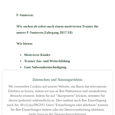
F-Junioren:
Wir suchen ab sofort nach einem motivierten Trainer für
unsere F-Junioren (Jahrgang 2017/18)
Wir bieten:
Motivierte Kinder
Trainer Aus- und Weiterbildung
Gute Aufwandsentschädigung
Trainingstage Dienstag und Donnerstag
Datenschutz und Nutzungserlebnis
Wir verwenden Cookies auf unserer Website, um Ihnen das relevanteste
Melde dich bei Interesse bei unserem Jugendleiter
Erlebnis zu bieten, indem wir uns an Ihre Präferenzen und wiederholten
Ioannis Papakyriakou 0177-8807376
Besuche erinnern. Indem Sie auf "Akzeptieren" klicken, stimmen Sie
diesen (jederzeit widerruflich) zu. Dies umfasst auch Ihre Einwilligung
nach Art. 49 (1) (a) DSGVO. Unter "Einstellungen oder ablehnen" können
Sie Ihre Einstellungen ändern oder die Datenverarbeitung ablehnen.
mehr lesen in der Datenschutzerklärung